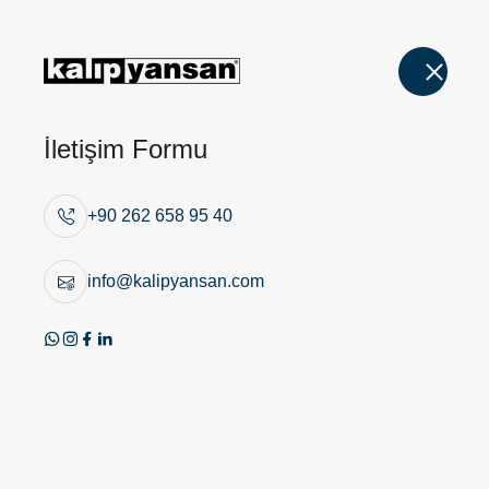
İletişim Formu
Boru İtici Pimler
Ana Sayfa
/
Zımba, Matris ve Pimler
+90 262 658 95 40
Ürün Görseli
info@kalipyansan.com
Teknik Resim
Ürün Tablosu
Teknik Özellikler