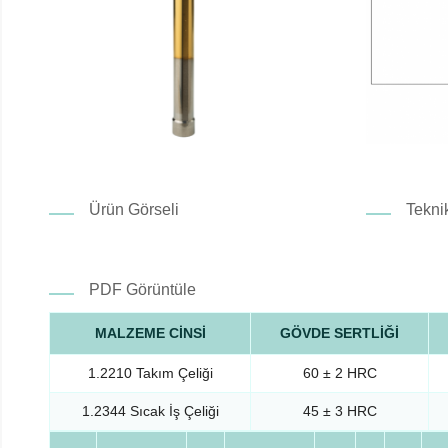
Ürün Görseli
Tekni
PDF Görüntüle
MALZEME CİNSİ
GÖVDE SERTLİĞİ
1.2210 Takım Çeliği
60 ± 2 HRC
1.2344 Sıcak İş Çeliği
45 ± 3 HRC