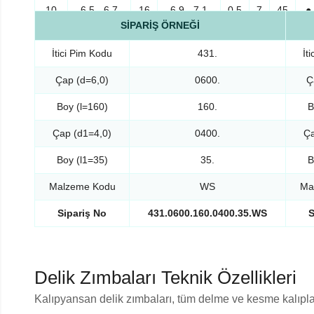
10
6,5 - 6,7
16
6,9 - 7,1
0,5
7
45
●
SİPARİŞ ÖRNEĞİ
12
8,0 - 8,2
20
8,4 - 8,6
0,5
7
45
●
İtici Pim Kodu
431.
İt
12
8,5 - 8,7
20
8,9 - 9,1
0,5
7
45
●
Çap (d=6,0)
0600.
Ç
14
10,0 - 10,2
22
10,4 - 10,6
0,5
7
45
●
Boy (l=160)
160.
B
16
12,0 - 12,5
24
12,4 - 12,9
0,5
7
45
●
Çap (d1=4,0)
0400.
Ça
18
14,0 - 14,5
26
14,4 - 14,9
0,5
7
45
●
Boy (l1=35)
35.
B
20
16,0 - 16,5
26
16,4 - 16,9
0,5
7
45
●
Malzeme Kodu
WS
Ma
Sipariş No
431.0600.160.0400.35.WS
S
Delik Zımbaları Teknik Özellikleri
Kalıpyansan delik zımbaları, tüm delme ve kesme kalıpla