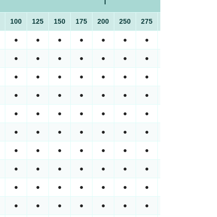
l
100
125
150
175
200
250
275
300
325
35
●
●
●
●
●
●
●
●
●
●
●
●
●
●
●
●
●
●
●
●
●
●
●
●
●
●
●
●
●
●
●
●
●
●
●
●
●
●
●
●
●
●
●
●
●
●
●
●
●
●
●
●
●
●
●
●
●
●
●
●
●
●
●
●
●
●
●
●
●
●
●
●
●
●
●
●
●
●
●
●
●
●
●
●
●
●
●
●
●
●