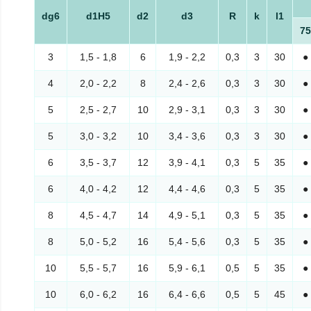
dg6
d1H5
d2
d3
R
k
l1
75
3
1,5 - 1,8
6
1,9 - 2,2
0,3
3
30
●
4
2,0 - 2,2
8
2,4 - 2,6
0,3
3
30
●
5
2,5 - 2,7
10
2,9 - 3,1
0,3
3
30
●
5
3,0 - 3,2
10
3,4 - 3,6
0,3
3
30
●
6
3,5 - 3,7
12
3,9 - 4,1
0,3
5
35
●
6
4,0 - 4,2
12
4,4 - 4,6
0,3
5
35
●
8
4,5 - 4,7
14
4,9 - 5,1
0,3
5
35
●
8
5,0 - 5,2
16
5,4 - 5,6
0,3
5
35
●
10
5,5 - 5,7
16
5,9 - 6,1
0,5
5
35
●
10
6,0 - 6,2
16
6,4 - 6,6
0,5
5
45
●