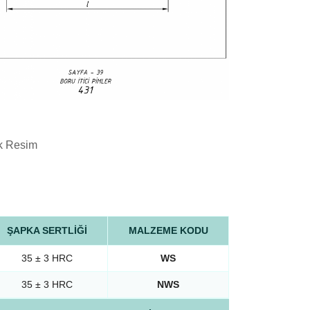
k Resim
ŞAPKA SERTLİĞİ
MALZEME KODU
35 ± 3 HRC
WS
35 ± 3 HRC
NWS