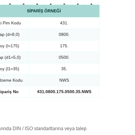
●
●
●
●
●
●
●
●
●
SİPARİŞ ÖRNEĞİ
●
●
●
●
●
●
●
●
●
ici Pim Kodu
431.
●
●
●
●
●
●
●
●
●
ap (d=8,0)
0800.
●
●
●
●
●
●
●
●
●
oy (l=175)
175.
●
●
●
●
●
●
●
●
●
p (d1=5,0)
0500.
●
●
●
●
●
●
●
●
●
oy (l1=35)
35.
●
●
●
●
●
●
●
●
●
lzeme Kodu
NWS
ipariş No
431.0800.175.0500.35.NWS
rında DIN / ISO standartlarına veya talep