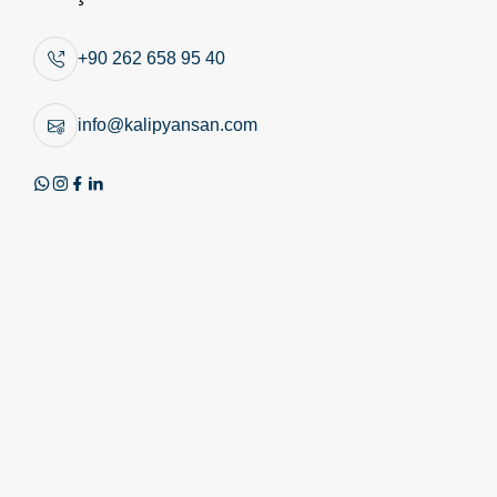
istatistiklerinin ölçülmesi ve reklam/pazarlama
faaliyetlerinin yürütülmesi gibi amaçlarla kullanılabilir.
+90 262 658 95 40
2. Çerez Kategorileri
info@kalipyansan.com
Zorunlu Çerezler
Bu çerezler internet sitesinin güvenli ve doğru şekilde
çalışması için gereklidir. Oturum yönetimi, güvenlik,
form güvenliği ve çerez tercihinin hatırlanması gibi
amaçlarla kullanılır. Bu çerezler kapatılamaz.
İşlevsel Çerezler
Dil, bölge, tercih ve benzeri kullanıcı deneyimi
ayarlarının hatırlanması amacıyla kullanılabilir. Bu
çerezler yalnızca kullanıcının tercihine bağlı olarak