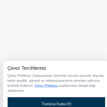
Menü
Ürünler
Kataloglar
Kurumsal
Neden Kalıpyansan
Çerez Tercihleriniz
Haberler
İletişim
Çerez Politikası | Kalıpyansan üzerinde zorunlu çerezler dışında
kalan analitik, işlevsel ve reklam/pazarlama çerezleri yalnızca
Türkiye Merkez & Üretim Tesisi
izninizle kullanılır.
Çerez Politikası
sayfasından detaylı bilgi
TOSB-TAYSAD Organize Sanayi Bölgesi 1. Cadde 12. Sokak No:10
alabilirsiniz.
Şekerpınar / Kocaeli / Türkiye
+90 262 658 95 40
Tümünü Kabul Et
info@kalipyansan.com