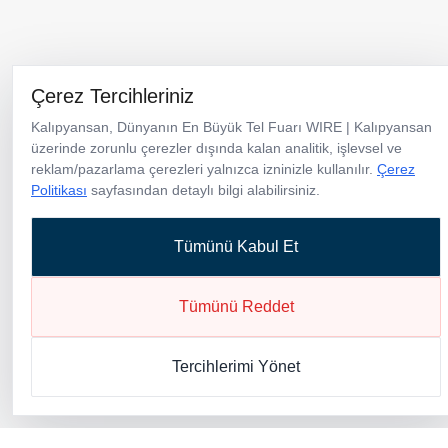
Menü
Ürünler
Kataloglar
Kurumsal
Neden Kalıpyansan
Çerez Tercihleriniz
Haberler
İletişim
Kalıpyansan, Dünyanın En Büyük Tel Fuarı WIRE | Kalıpyansan
üzerinde zorunlu çerezler dışında kalan analitik, işlevsel ve
Türkiye Merkez & Üretim Tesisi
reklam/pazarlama çerezleri yalnızca izninizle kullanılır.
Çerez
TOSB-TAYSAD Organize Sanayi Bölgesi 1. Cadde 12. Sokak No:10
Politikası
sayfasından detaylı bilgi alabilirsiniz.
Şekerpınar / Kocaeli / Türkiye
+90 262 658 95 40
Tümünü Kabul Et
info@kalipyansan.com
Tümünü Reddet
Tercihlerimi Yönet
Telif Hakkı © 2026 Kalıpyansan. Tüm hakları saklıdır.
Çerez Aydınlatma Metni
KVKK Politikası
Gizlilik Politikası