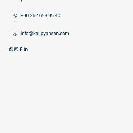
kalıp yaylarını
sergilemek için 16 –
+90 262 658 95 40
20 Nisan 2018’de
Düsseldorf’ta
info@kalipyansan.com
düzenlenecek olan Wire 2018 Fuarı’na katılıyor.
ISO 10243 standardında kalıp yayı üretimini gerçekleştiren
Kalıpyansan, Türkiye’de ilk ve tek üreticisi olduğu yeni
nesil çelik kalıp yayları ile yurt içi pazarında sağladığı fiyat
performans avantajını uluslararası pazara taşıyarak pazar
payını arttırmayı hedefliyor.
Kalıpyansan Kalıp Yayları; ISO 10243 standardında 4 farklı
ve Kalıpyansan özel standartlarında 2 farklı yükleme çeşidi
olmak üzere toplam 6 farklı yükleme çeşidi ile tüm kalıp ve