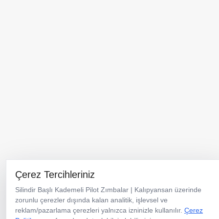
Şapka Açısı 30°
Menü
Ürünler
Kataloglar
Kurumsal
Neden Kalıpyansan
Çerez Tercihleriniz
Haberler
İletişim
Silindir Başlı Kademeli Pilot Zımbalar | Kalıpyansan üzerinde
zorunlu çerezler dışında kalan analitik, işlevsel ve
Türkiye Merkez & Üretim Tesisi
reklam/pazarlama çerezleri yalnızca izninizle kullanılır.
Çerez
TOSB-TAYSAD Organize Sanayi Bölgesi 1. Cadde 12. Sokak No:10