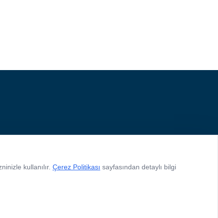
inizle kullanılır.
Çerez Politikası
sayfasından detaylı bilgi
VKK Politikası
Gizlilik Politikası
Site Kullanım Koşulları