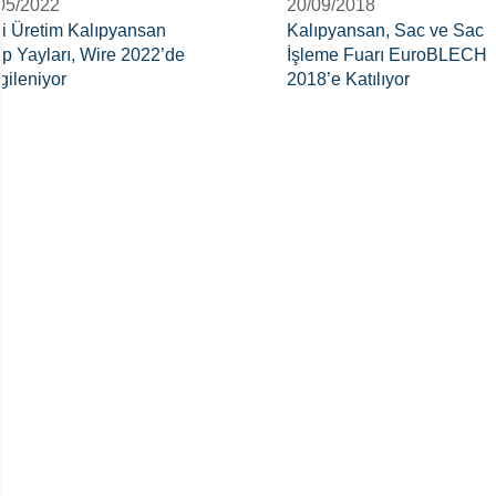
05/2022
20/09/2018
li Üretim Kalıpyansan
Kalıpyansan, Sac ve Sac
ıp Yayları, Wire 2022’de
İşleme Fuarı EuroBLECH
gileniyor
2018’e Katılıyor