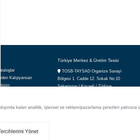
Türkiye Merkez & Üretim Tesisi
ataloglar
TOSB-TAYSAD Organize Sanayi
eden Kalıpyansan
Bölgesi 1. Cadde 12. Sokak No:10
etişim
Şekerpınar / Kocaeli / Türkiye
+90 262 658 95 40
info@kalipyansan.com
şında kalan analitik, işlevsel ve reklam/pazarlama çerezleri yalnızca izn
Tercihlerimi Yönet
.
Çerez Aydınlatma Metni
K