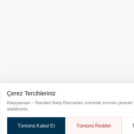
Kalıpyansan, Dünyanın En
Büyük Tel Fuarı WIRE 2018’e
Katılıyor
Menü
Ürünler
K
Kurumsal
N
Haberler
İl
Çerez Tercihleriniz
Kalıpyansan – Standart Kalıp Elemanları üzerinde zorunlu çerezler dı
alabilirsiniz.
Tümünü Kabul Et
Tümünü Reddet
Telif Hakkı © 2026 Kalıpyansan. Tüm hakları saklıdır