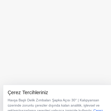
Yay Ayar
İmbus Vida
Havşa Başlı
Civataları
Çıkartma Seti
Delik Zımbaları
Menü
Ürünler
Kataloglar
Kurumsal
Neden Kalıpyansan
Çerez Tercihleriniz
Haberler
İletişim
Havşa Başlı Delik Zımbaları Şapka Açısı 30° | Kalıpyansan
üzerinde zorunlu çerezler dışında kalan analitik, işlevsel ve
Türkiye Merkez & Üretim Tesisi
reklam/pazarlama çerezleri yalnızca izninizle kullanılır.
Çerez